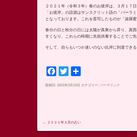
ッ
２０２１年（令和３年）春のお彼岸は、３月１７日
プ
「お彼岸」の語源はサンスクリット語の「パーラミ
となっております。これを昔写したものが「波羅蜜
春分の日と秋分の日には太陽が真東から昇り、真西
すくなり、これらの時期に先祖供養することでご先
そして、自らもいつか迷いのない比岸に到達できる
Facebook
Twitter
共
有
投稿日: 2021年3月15日 カテゴリー:
パーマリンク
投稿ナビゲーション
←
２０２１年３月の占い