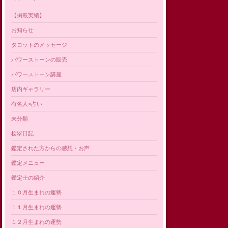
【掲載実績】
お知らせ
タロットのメッセージ
パワーストーンの販売
パワーストーン講座
店内ギャラリー
有名人×占い
未分類
桧翠日記
鑑定された方からの感想・お声
鑑定メニュー
鑑定士の紹介
１０月生まれの運勢
１１月生まれの運勢
１２月生まれの運勢