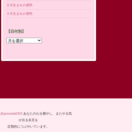
８月生まれの運勢
９月生まれの運勢
【日付別】
【日
付
別】
y @granada0303
あなたの心を癒やし、またやる気
が出る名言を
定期的につぶやいています。