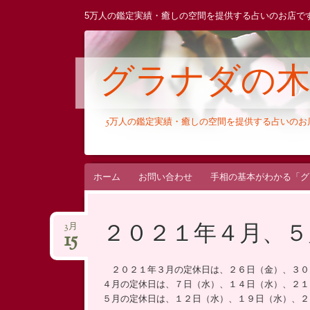
5万人の鑑定実績・癒しの空間を提供する占いのお店で
グラナダの
5万人の鑑定実績・癒しの空間を提供する占いの
コ
ホーム
お問い合わせ
手相の基本がわかる「グ
ン
テ
２０２１年４月、５
3月
ン
15
ツ
へ
２０２１年３月の定休日は、２６日（金）、３０
ス
４月の定休日は、７日（水）、１４日（水）、２１
５月の定休日は、１２日（水）、１９日（水）、２
キ