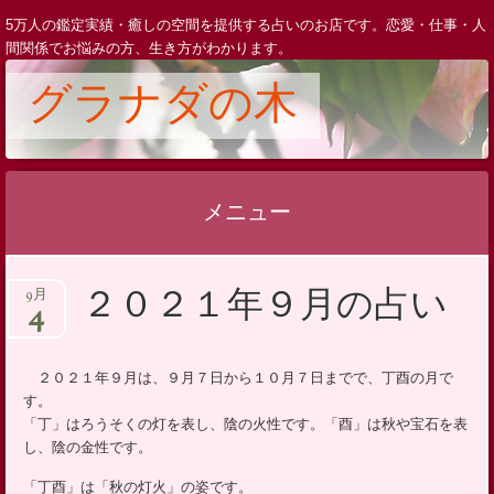
5万人の鑑定実績・癒しの空間を提供する占いのお店です。恋愛・仕事・人
間関係でお悩みの方、生き方がわかります。
グラナダの木
メニュー
コ
２０２１年９月の占い
9月
ン
4
テ
ン
２０２１年９月は、９月７日から１０月７日までで、丁酉の月で
ツ
す。
へ
「丁」はろうそくの灯を表し、陰の火性です。「酉」は秋や宝石を表
ス
し、陰の金性です。
キ
「丁酉」は「秋の灯火」の姿です。