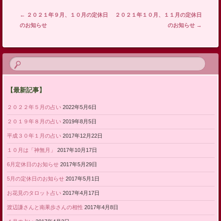
投稿ナビゲーション
←
２０２１年９月、１０月の定休日
２０２１年１０月、１１月の定休日
のお知らせ
のお知らせ
→
【最新記事】
２０２２年５月の占い
2022年5月6日
２０１９年８月の占い
2019年8月5日
平成３０年１月の占い
2017年12月22日
１０月は「神無月」
2017年10月17日
6月定休日のお知らせ
2017年5月29日
5月の定休日のお知らせ
2017年5月1日
お花見のタロット占い
2017年4月17日
渡辺謙さんと南果歩さんの相性
2017年4月8日