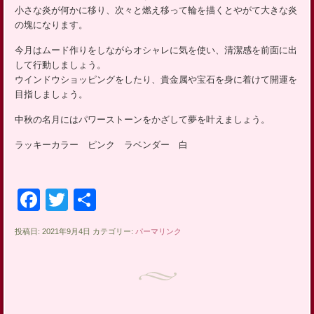
ッ
小さな炎が何かに移り、次々と燃え移って輪を描くとやがて大きな炎
プ
の塊になります。
今月はムード作りをしながらオシャレに気を使い、清潔感を前面に出
して行動しましょう。
ウインドウショッピングをしたり、貴金属や宝石を身に着けて開運を
目指しましょう。
中秋の名月にはパワーストーンをかざして夢を叶えましょう。
ラッキーカラー ピンク ラベンダー 白
Facebook
Twitter
共
有
投稿日: 2021年9月4日 カテゴリー:
パーマリンク