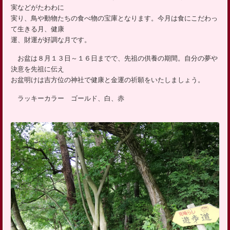
ッ
実などがたわわに
プ
実り、鳥や動物たちの食べ物の宝庫となります。今月は食にこだわっ
て生きる月、健康
運、財運が好調な月です。
お盆は８月１３日～１６日までで、先祖の供養の期間。自分の夢や
決意を先祖に伝え
お盆明けは吉方位の神社で健康と金運の祈願をいたしましょう。
ラッキーカラー ゴールド、白、赤