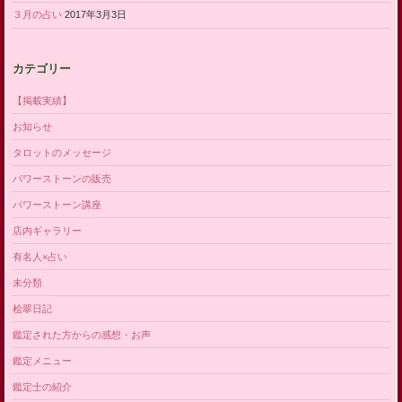
３月の占い
2017年3月3日
カテゴリー
【掲載実績】
お知らせ
タロットのメッセージ
パワーストーンの販売
パワーストーン講座
店内ギャラリー
有名人×占い
未分類
桧翠日記
鑑定された方からの感想・お声
鑑定メニュー
鑑定士の紹介