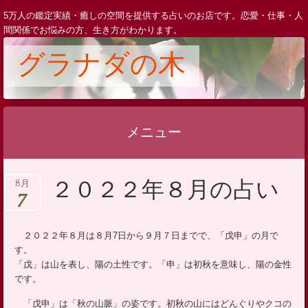
5万人の鑑定実績・癒しの空間を提供する占いのお店です。恋愛・仕事・人
間関係でお悩みの方、生き方がわかります。
グラナダの木
メニュー
コ
２０２２年８月の占い
8月
ン
7
テ
ン
２０２２年８月は８月7日から９月７日までで、「戊申」の月で
ツ
す。
へ
「戊」は山を表し、陽の土性です。「申」は初秋を意味し、陽の金性
ス
です。
キ
「戊申」は「秋の山脈」の姿です。初秋の山にはどんぐりやクコの