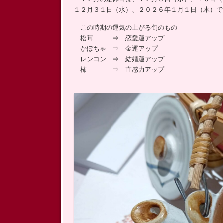
ッ
１２月３１日（水）、２０２６年１月１日（木）で
プ
この時期の運気の上がる旬のもの
松茸 ⇒ 恋愛運アップ
かぼちゃ ⇒ 金運アップ
レンコン ⇒ 結婚運アップ
柿 ⇒ 直感力アップ