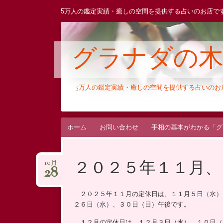
5万人の鑑定実績・癒しの空間を提供する占いのお店で
グラナダの
5万人の鑑定実績・癒しの空間を提供する占いの
コ
ホーム
お問い合わせ
手相の基本がわかる「グ
ン
テ
２０２５年１１月、
10月
ン
28
ツ
へ
２０２５年１１月の定休日は、１１月５日（水）
ス
２６日（水）、３０日（日）午後です。
キ
１２月の定休日は、１２月３日（水）、１０日（