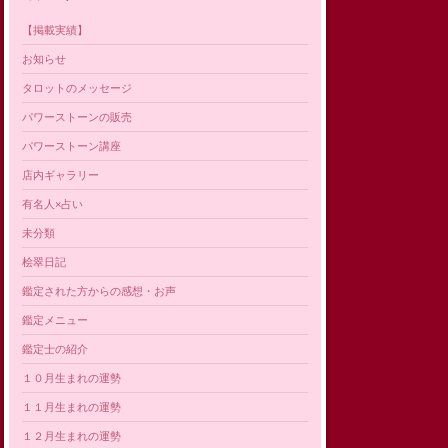
【掲載実績】
お知らせ
タロットのメッセージ
パワーストーンの販売
パワーストーン講座
店内ギャラリー
有名人×占い
未分類
桧翠日記
鑑定された方からの感想・お声
鑑定メニュー
鑑定士の紹介
１０月生まれの運勢
１１月生まれの運勢
１２月生まれの運勢