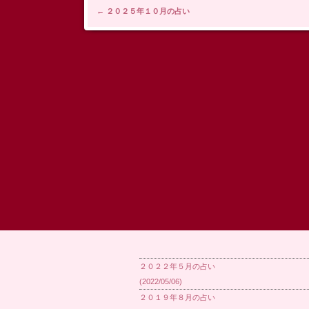
投稿ナビゲーション
←
２０２５年１０月の占い
２０２２年５月の占い
(2022/05/06)
２０１９年８月の占い