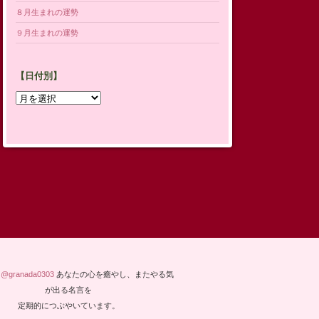
８月生まれの運勢
９月生まれの運勢
【日付別】
【日
付
別】
y @granada0303
あなたの心を癒やし、またやる気
が出る名言を
定期的につぶやいています。