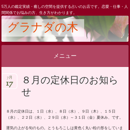
5万人の鑑定実績・癒しの空間を提供する占いのお店です。恋愛・仕事・人
間関係でお悩みの方、生き方がわかります。
グラナダの木
メニュー
コ
８月の定休日のお知ら
7月
ン
17
テ
せ
ン
ツ
へ
８月の定休日は、１日（水）、８日（水）、９日（木）、１５日
（水）、２２日（水）、２９日（水）～３１日（金）夏休み、です。
ス
キ
運気の上がる旬のもの。とうもろこしは黄色く丸い粒の形をしていま