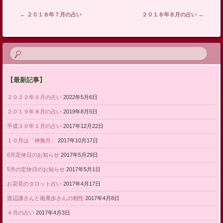
投稿ナビゲーション
←
２０１８年７月の占い
２０１８年８月の占い
→
【最新記事】
２０２２年５月の占い
2022年5月6日
２０１９年８月の占い
2019年8月5日
平成３０年１月の占い
2017年12月22日
１０月は「神無月」
2017年10月17日
6月定休日のお知らせ
2017年5月29日
5月の定休日のお知らせ
2017年5月1日
お花見のタロット占い
2017年4月17日
渡辺謙さんと南果歩さんの相性
2017年4月8日
４月の占い
2017年4月3日