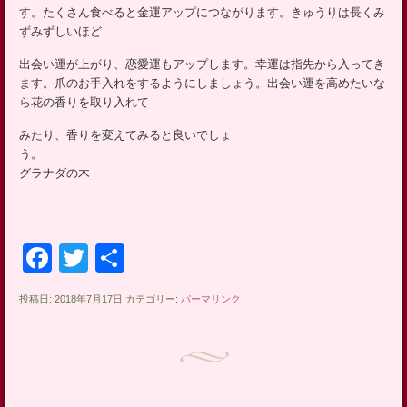
ッ
す。たくさん食べると金運アップにつながります。きゅうりは長くみ
ずみずしいほど
プ
出会い運が上がり、恋愛運もアップします。幸運は指先から入ってき
ます。爪のお手入れをするようにしましょう。出会い運を高めたいな
ら花の香りを取り入れて
みたり、香りを変えてみると良いでしょ
う
グラナダの木
Facebook
Twitter
共
有
投稿日: 2018年7月17日 カテゴリー:
パーマリンク