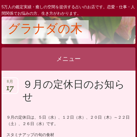
5万人の鑑定実績・癒しの空間を提供する占いのお店です。恋愛・仕事・人
間関係でお悩みの方、生き方がわかります。
グラナダの木
メニュー
コ
９月の定休日のお知ら
8月
ン
17
テ
せ
ン
ツ
へ
９月の定休日は、５日（水）、１２日（水）、２０日（木）～２２日
（土）、２６日（水）です。
ス
キ
スタミナアップの旬の食材