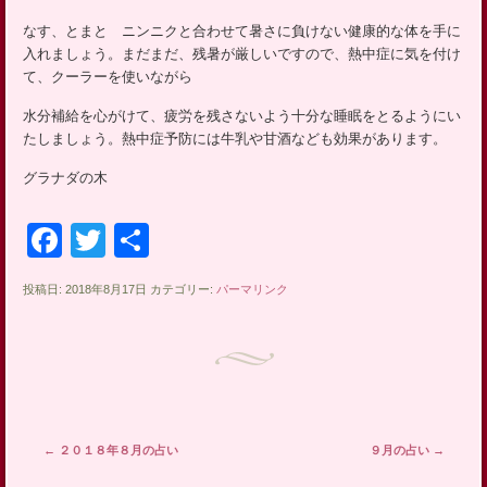
ッ
なす、とまと ニンニクと合わせて暑さに負けない健康的な体を手に
プ
入れましょう。まだまだ、残暑が厳しいですので、熱中症に気を付け
て、クーラーを使いながら
水分補給を心がけて、疲労を残さないよう十分な睡眠をとるようにい
たしましょう。熱中症予防には牛乳や甘酒なども効果があります。
グラナダの木
Facebook
Twitter
共
有
投稿日: 2018年8月17日 カテゴリー:
パーマリンク
投稿ナビゲーション
←
２０１８年８月の占い
９月の占い
→