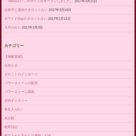
「Yahoo占い」のサイトがオープンしました。
2017年3月21日
お彼岸と週末のタロット占い
2017年3月16日
ホワイトDayのタロット占い
2017年3月11日
３月の占い
2017年3月3日
カテゴリー
【掲載実績】
お知らせ
タロットのメッセージ
パワーストーンの販売
パワーストーン講座
店内ギャラリー
有名人×占い
未分類
桧翠日記
鑑定された方からの感想・お声