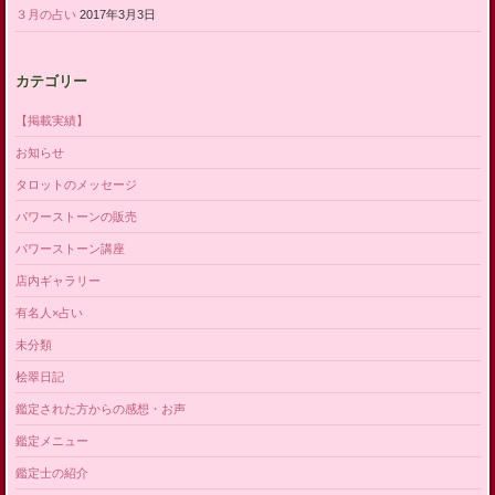
３月の占い
2017年3月3日
カテゴリー
【掲載実績】
お知らせ
タロットのメッセージ
パワーストーンの販売
パワーストーン講座
店内ギャラリー
有名人×占い
未分類
桧翠日記
鑑定された方からの感想・お声
鑑定メニュー
鑑定士の紹介