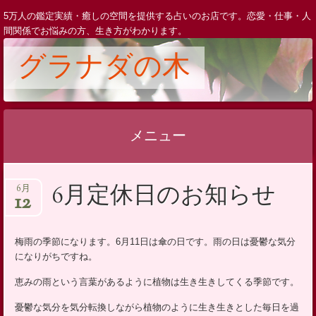
5万人の鑑定実績・癒しの空間を提供する占いのお店です。恋愛・仕事・人
間関係でお悩みの方、生き方がわかります。
グラナダの木
メニュー
コ
6月定休日のお知らせ
6月
ン
12
テ
ン
梅雨の季節になります。6月11日は傘の日です。雨の日は憂鬱な気分
ツ
になりがちですね。
へ
恵みの雨という言葉があるように植物は生き生きしてくる季節です。
ス
キ
憂鬱な気分を気分転換しながら植物のように生き生きとした毎日を過