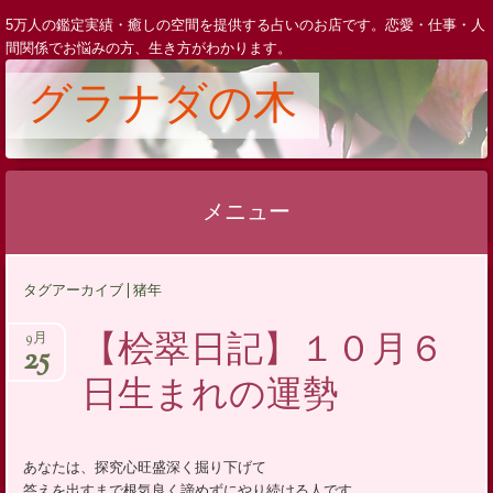
5万人の鑑定実績・癒しの空間を提供する占いのお店です。恋愛・仕事・人
間関係でお悩みの方、生き方がわかります。
グラナダの木
メニュー
コ
タグアーカイブ | 猪年
ン
テ
【桧翠日記】１０月６
9月
25
ン
日生まれの運勢
ツ
へ
ス
あなたは、探究心旺盛深く掘り下げて
キ
答えを出すまで根気良く諦めずにやり続ける人です。