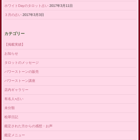
ホワイトDayのタロット占い
2017年3月11日
３月の占い
2017年3月3日
カテゴリー
【掲載実績】
お知らせ
タロットのメッセージ
パワーストーンの販売
パワーストーン講座
店内ギャラリー
有名人×占い
未分類
桧翠日記
鑑定された方からの感想・お声
鑑定メニュー