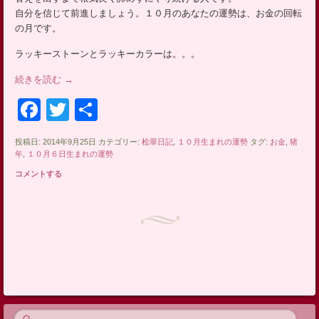
ッ
自分を信じて前進しましょう。１０月のあなたの運勢は、お金の回転
プ
の月です。
ラッキーストーンとラッキーカラーは。。。
続きを読む
→
Facebook
Twitter
共
有
投稿日: 2014年9月25日 カテゴリー:
桧翠日記
,
１０月生まれの運勢
タグ:
お金
,
猪
年
,
１０月６日生まれの運勢
コメントする
投稿ナビゲーション