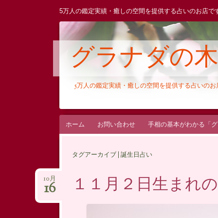
5万人の鑑定実績・癒しの空間を提供する占いのお店で
グラナダの
5万人の鑑定実績・癒しの空間を提供する占いの
コ
ホーム
お問い合わせ
手相の基本がわかる「グ
ン
テ
タグアーカイブ | 誕生日占い
ン
ツ
１１月２日生まれの
10月
16
へ
ス
キ