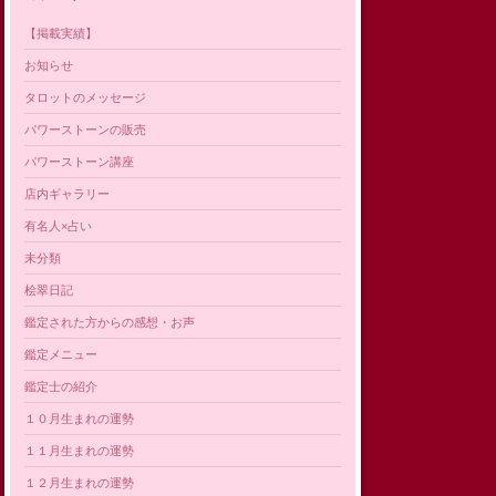
【掲載実績】
お知らせ
タロットのメッセージ
パワーストーンの販売
パワーストーン講座
店内ギャラリー
有名人×占い
未分類
桧翠日記
鑑定された方からの感想・お声
鑑定メニュー
鑑定士の紹介
１０月生まれの運勢
１１月生まれの運勢
１２月生まれの運勢