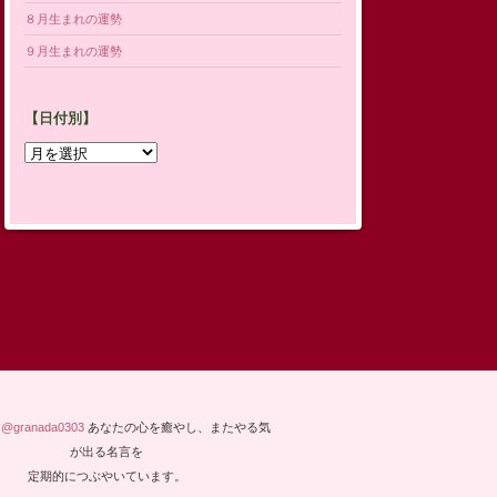
８月生まれの運勢
９月生まれの運勢
【日付別】
【日
付
別】
y @granada0303
あなたの心を癒やし、またやる気
が出る名言を
定期的につぶやいています。