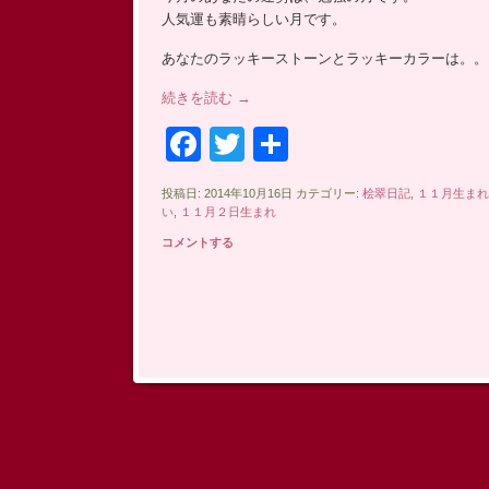
人気運も素晴らしい月です。
あなたのラッキーストーンとラッキーカラーは。。
続きを読む
→
Facebook
Twitter
共
有
投稿日: 2014年10月16日 カテゴリー:
桧翠日記
,
１１月生まれ
い
,
１１月２日生まれ
コメントする
投稿ナビゲーション