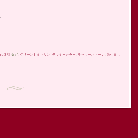
。
の運勢
タグ:
グリーントルマリン
,
ラッキーカラー
,
ラッキーストーン
,
誕生日占