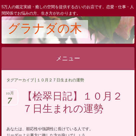
5万人の鑑定実績・癒しの空間を提供する占いのお店です。恋愛・仕事・人
間関係でお悩みの方、生き方がわかります。
グラナダの木
メニュー
コ
タグアーカイブ | １０月２７日生まれの運勢
ン
テ
【桧翠日記】１０月２
10月
7
ン
７日生まれの運勢
ツ
へ
ス
あなたは、順応性や強調性に長けている人です。
キ
リーダーより裏方に徹した方が良いでしょう。