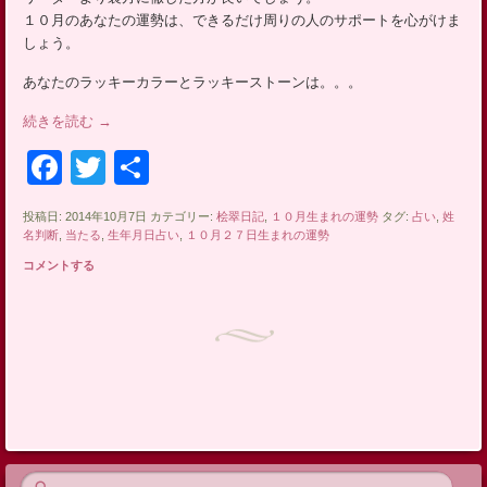
ッ
１０月のあなたの運勢は、できるだけ周りの人のサポートを心がけま
プ
しょう。
あなたのラッキーカラーとラッキーストーンは。。。
続きを読む
→
Facebook
Twitter
共
有
投稿日: 2014年10月7日 カテゴリー:
桧翠日記
,
１０月生まれの運勢
タグ:
占い
,
姓
名判断
,
当たる
,
生年月日占い
,
１０月２７日生まれの運勢
コメントする
投稿ナビゲーション