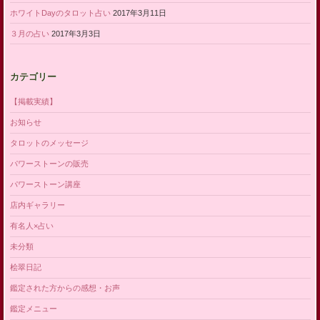
ホワイトDayのタロット占い
2017年3月11日
３月の占い
2017年3月3日
カテゴリー
【掲載実績】
お知らせ
タロットのメッセージ
パワーストーンの販売
パワーストーン講座
店内ギャラリー
有名人×占い
未分類
桧翠日記
鑑定された方からの感想・お声
鑑定メニュー