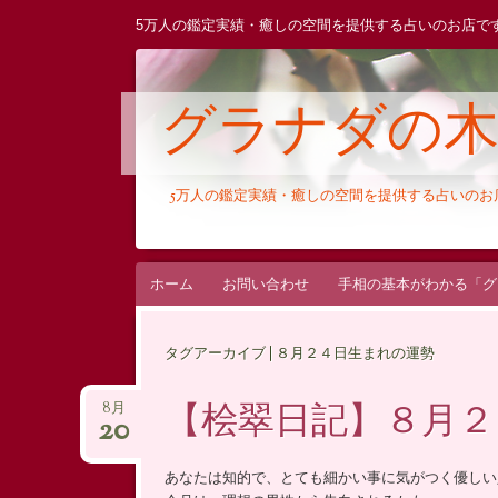
5万人の鑑定実績・癒しの空間を提供する占いのお店で
グラナダの
5万人の鑑定実績・癒しの空間を提供する占いの
コ
ホーム
お問い合わせ
手相の基本がわかる「グ
ン
テ
タグアーカイブ | ８月２４日生まれの運勢
ン
ツ
【桧翠日記】８月２
8月
20
へ
ス
あなたは知的で、とても細かい事に気がつく優しい
キ