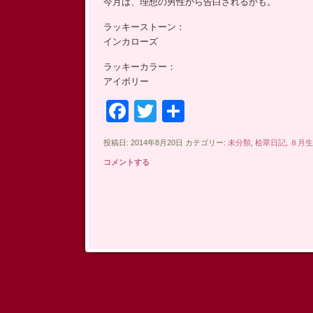
今月は、理想の男性から告白されるかも。
ッ
ラッキーストーン：
プ
インカローズ
ラッキーカラー：
アイボリー
Facebook
Twitter
共
有
投稿日: 2014年8月20日 カテゴリー:
未分類
,
桧翠日記
,
８月生
コメントする
投稿ナビゲーション