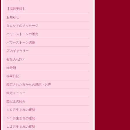
【掲載実績】
お知らせ
タロットのメッセージ
パワーストーンの販売
パワーストーン講座
店内ギャラリー
有名人×占い
未分類
桧翠日記
鑑定された方からの感想・お声
鑑定メニュー
鑑定士の紹介
１０月生まれの運勢
１１月生まれの運勢
１２月生まれの運勢