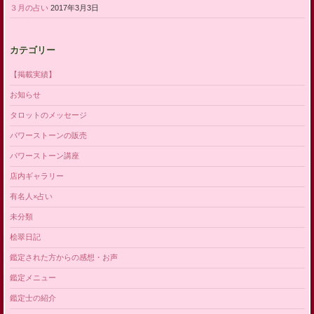
３月の占い
2017年3月3日
カテゴリー
【掲載実績】
お知らせ
タロットのメッセージ
パワーストーンの販売
パワーストーン講座
店内ギャラリー
有名人×占い
未分類
桧翠日記
鑑定された方からの感想・お声
鑑定メニュー
鑑定士の紹介