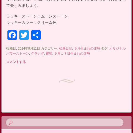
ッ
て楽しみましょう。
プ
ラッキーストーン：ムーンストーン
ラッキーカラー：クリーム色
Facebook
Twitter
共
有
投稿日: 2014年9月11日 カテゴリー:
桧翠日記
,
９月生まれの運勢
タグ:
オリジナル
パワーストーン
,
グラナダ
,
運勢
,
９月１７日生まれの運勢
コメントする
投稿ナビゲーション