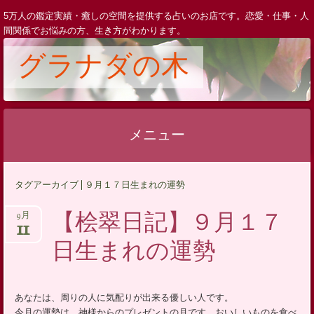
5万人の鑑定実績・癒しの空間を提供する占いのお店です。恋愛・仕事・人
間関係でお悩みの方、生き方がわかります。
グラナダの木
メニュー
コ
タグアーカイブ | ９月１７日生まれの運勢
ン
テ
【桧翠日記】９月１７
9月
11
ン
日生まれの運勢
ツ
へ
ス
あなたは、周りの人に気配りが出来る優しい人です。
キ
今月の運勢は、神様からのプレゼントの月です。おいしいものを食べ