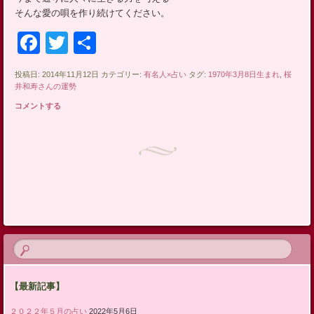
そんな愛の唄を作り続けてください。
Facebook
Twitter
共
有
投稿日: 2014年11月12日 カテゴリー:
有名人×占い
タグ:
1970年3月8日生まれ
,
桜
井和寿さんの運勢
コメントする
投稿ナビゲーション
【最新記事】
２０２２年５月の占い
2022年5月6日