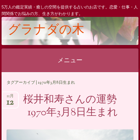
5万人の鑑定実績・癒しの空間を提供する占いのお店です。恋愛・仕事・人
間関係でお悩みの方、生き方がわかります。
グラナダの木
メニュー
コ
タグアーカイブ | 1970年3月8日生まれ
ン
テ
桜井和寿さんの運勢
11月
12
ン
1970年3月8日生まれ
ツ
へ
ス
キ