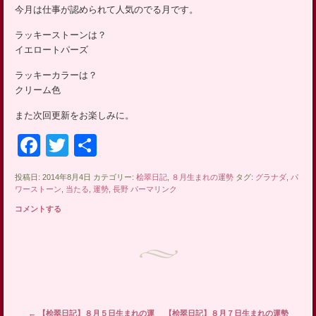
ッ
今月は仕事が認められて人気のでる月です。
プ
ラッキーストーンは？
イエロートパーズ
ラッキーカラーは？
クリーム色
また次回更新をお楽しみに。
Facebook
Twitter
共
有
投稿日: 2014年8月4日 カテゴリー:
桧翠日記
,
８月生まれの運勢
タグ:
グラナダ
,
パ
ワーストーン
,
当たる
,
運勢
,
長野
パーマリンク
コメントする
投稿ナビゲーション
←
【桧翠日記】８月５日生まれの運
【桧翠日記】８月７日生まれの運勢