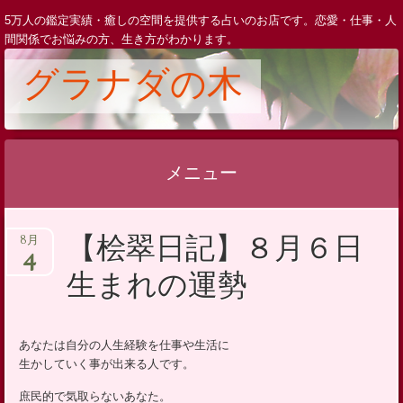
5万人の鑑定実績・癒しの空間を提供する占いのお店です。恋愛・仕事・人
間関係でお悩みの方、生き方がわかります。
グラナダの木
メニュー
コ
【桧翠日記】８月６日
8月
ン
4
テ
生まれの運勢
ン
ツ
へ
あなたは自分の人生経験を仕事や生活に
生かしていく事が出来る人です。
ス
キ
庶民的で気取らないあなた。