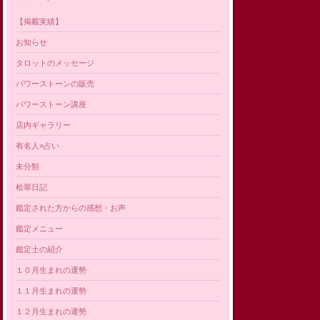
【掲載実績】
お知らせ
タロットのメッセージ
パワーストーンの販売
パワーストーン講座
店内ギャラリー
有名人×占い
未分類
桧翠日記
鑑定された方からの感想・お声
鑑定メニュー
鑑定士の紹介
１０月生まれの運勢
１１月生まれの運勢
１２月生まれの運勢