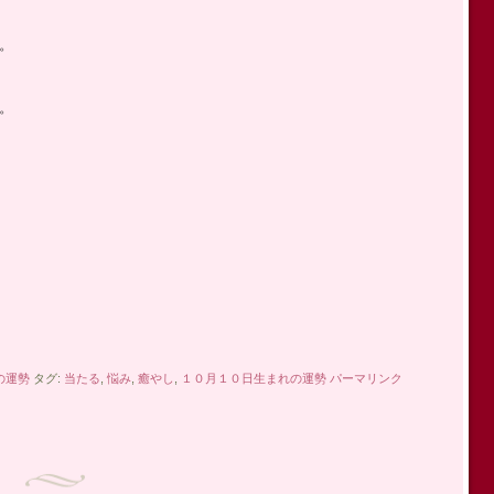
。
。
の運勢
タグ:
当たる
,
悩み
,
癒やし
,
１０月１０日生まれの運勢
パーマリンク