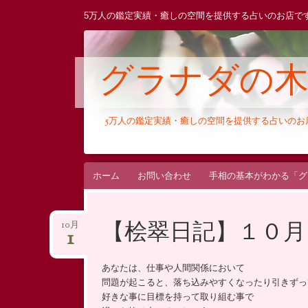
5万人の鑑定実績・癒しの空間を提供する占いのお店で
グラナダの
5万人の鑑定実績・癒しの空間を提供する占いの
コ
ホーム
お問い合わせ
手相の基本がわかる「グ
ン
テ
【桧翠日記】１０月
10月
ン
1
ツ
へ
あなたは、仕事や人間関係において
ス
問題が起こると、落ち込みやすくなったり引きずっ
好きな事に目標を持って取り組む事で
キ