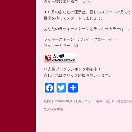
渦から抜け出せるでしょう。
ッ
プ
１０月のあなたの運勢は、新しいスタートの月です
目標を持ってスタートしましょう。
あなたのラッキーストーンとラッキーカラーは。。
ラッキーストーン、ホワイトフローライト
ラッキーカラー、緑
↑↑人気ブログランキング参加中！
宜しければクリック応援お願いします♪
Facebook
Twitter
共
有
投稿日: 2014年10月1日 カテゴリー:
桧翠日記
,
１０月生まれ
コメントする