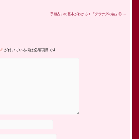
手相占いの基本がわかる！「グラナダの苗」②
→
※
が付いている欄は必須項目です