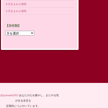
８月生まれの運勢
９月生まれの運勢
【日付別】
【日
付
別】
y @granada0303
あなたの心を癒やし、またやる気
が出る名言を
定期的につぶやいています。