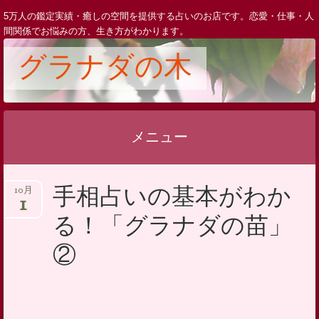
5万人の鑑定実績・癒しの空間を提供する占いのお店です。恋愛・仕事・人
間関係でお悩みの方、生き方がわかります。
グラナダの木
メニュー
コ
手相占いの基本がわか
10月
ン
1
テ
る！「グラナダの苗」
ン
②
ツ
へ
ス
キ