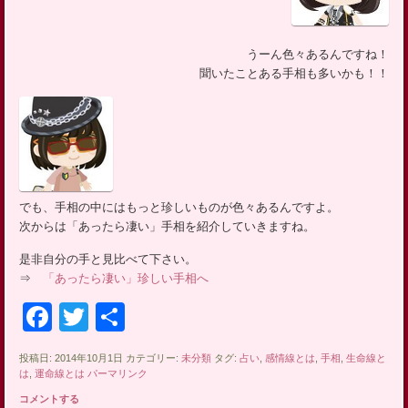
うーん色々あるんですね！
聞いたことある手相も多いかも！！
でも、手相の中にはもっと珍しいものが色々あるんですよ。
次からは「あったら凄い」手相を紹介していきますね。
是非自分の手と見比べて下さい。
⇒
「あったら凄い」珍しい手相へ
Facebook
Twitter
共
有
投稿日: 2014年10月1日 カテゴリー:
未分類
タグ:
占い
,
感情線とは
,
手相
,
生命線と
は
,
運命線とは
パーマリンク
コメントする