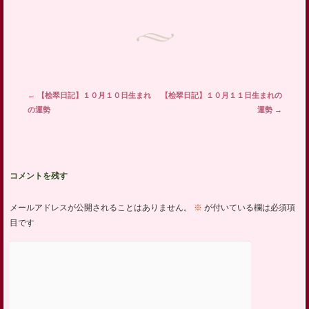
投稿ナビゲーション
←
【桧翠日記】１０月１０日生まれ
【桧翠日記】１０月１１日生まれの
の運勢
運勢
→
コメントを残す
メールアドレスが公開されることはありません。
※
が付いている欄は必須項
目です