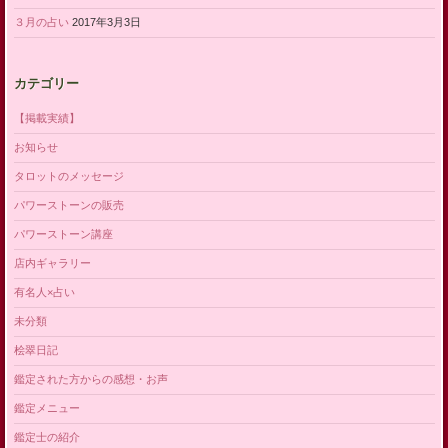
３月の占い
2017年3月3日
カテゴリー
【掲載実績】
お知らせ
タロットのメッセージ
パワーストーンの販売
パワーストーン講座
店内ギャラリー
有名人×占い
未分類
桧翠日記
鑑定された方からの感想・お声
鑑定メニュー
鑑定士の紹介