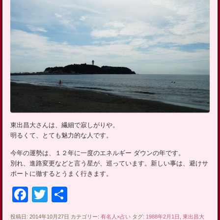
ッ
プ
東出昌大さんは、繊細で寂しがりや。
明るくて、とても魅力的な人です。
今年の運勢は、１２年に一度のエネルギー ダウンの年です。
別れ、進路変更などと言う星が、巡っています。新しい事は、避けサ
ポートに徹するとうまく行きます。
Facebook
Twitter
共
有
投稿日: 2014年10月27日 カテゴリー:
有名人×占い
タグ:
1988年2月1日
,
東出昌大