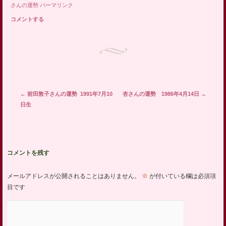
さんの運勢
パーマリンク
コメントする
投稿ナビゲーション
←
前田敦子さんの運勢 1991年7月10
杏さんの運勢 1986年4月14日
→
日生
コメントを残す
メールアドレスが公開されることはありません。
※
が付いている欄は必須項
目です