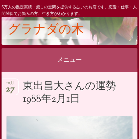
5万人の鑑定実績・癒しの空間を提供する占いのお店です。恋愛・仕事・人
間関係でお悩みの方、生き方がわかります。
グラナダの木
メニュー
コ
東出昌大さんの運勢
10月
ン
27
テ
1988年2月1日
ン
ツ
へ
ス
キ