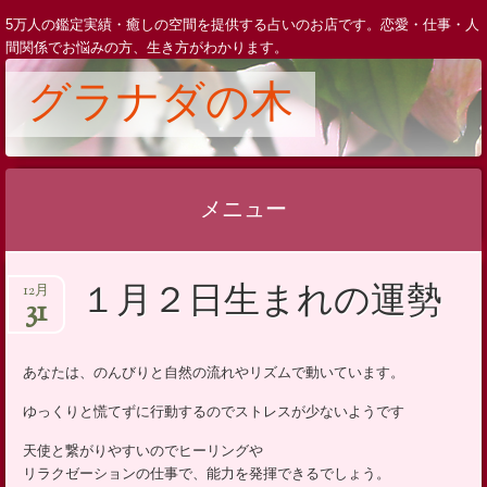
5万人の鑑定実績・癒しの空間を提供する占いのお店です。恋愛・仕事・人
間関係でお悩みの方、生き方がわかります。
グラナダの木
メニュー
コ
１月２日生まれの運勢
12月
ン
31
テ
ン
あなたは、のんびりと自然の流れやリズムで動いています。
ツ
ゆっくりと慌てずに行動するのでストレスが少ないようです
へ
ス
天使と繋がりやすいのでヒーリングや
キ
リラクゼーションの仕事で、能力を発揮できるでしょう。