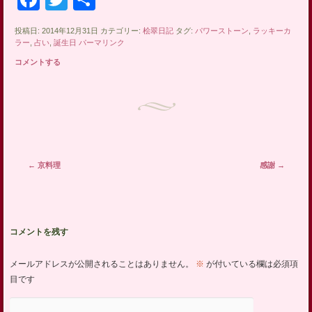
有
投稿日: 2014年12月31日 カテゴリー:
桧翠日記
タグ:
パワーストーン
,
ラッキーカ
ラー
,
占い
,
誕生日
パーマリンク
コメントする
投稿ナビゲーション
←
京料理
感謝
→
コメントを残す
メールアドレスが公開されることはありません。
※
が付いている欄は必須項
目です