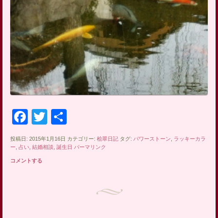
Facebook
Twitter
共
有
投稿日: 2015年1月16日 カテゴリー:
桧翠日記
タグ:
パワーストーン
,
ラッキーカラ
ー
,
占い
,
結婚相談
,
誕生日
パーマリンク
コメントする