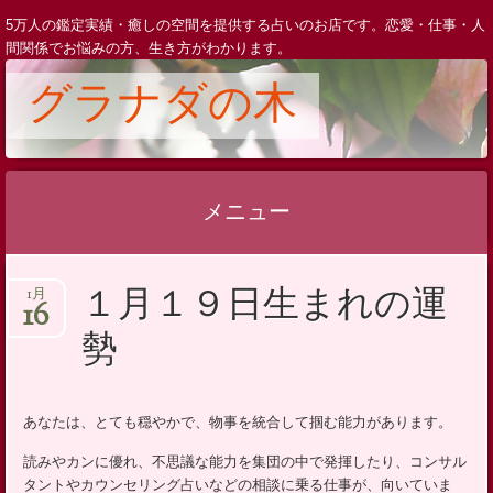
5万人の鑑定実績・癒しの空間を提供する占いのお店です。恋愛・仕事・人
間関係でお悩みの方、生き方がわかります。
グラナダの木
メニュー
コ
１月１９日生まれの運
1月
ン
16
テ
勢
ン
ツ
へ
あなたは、とても穏やかで、物事を統合して掴む能力があります。
ス
読みやカンに優れ、不思議な能力を集団の中で発揮したり、コンサル
キ
タントやカウンセリング占いなどの相談に乗る仕事が、向いていま