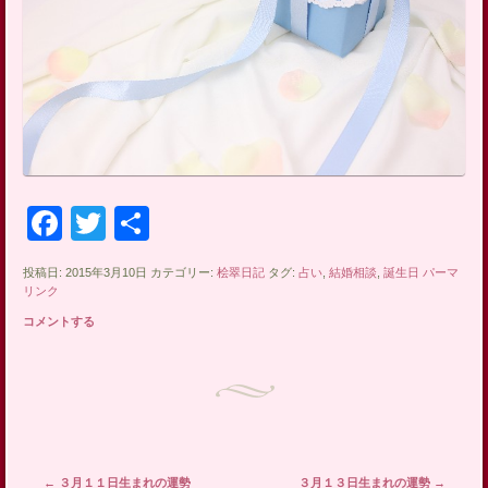
Facebook
Twitter
共
有
投稿日: 2015年3月10日 カテゴリー:
桧翠日記
タグ:
占い
,
結婚相談
,
誕生日
パーマ
リンク
コメントする
投稿ナビゲーション
←
３月１１日生まれの運勢
３月１３日生まれの運勢
→