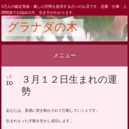
5万人の鑑定実績・癒しの空間を提供する占いのお店です。恋愛・仕事・人
間関係でお悩みの方、生き方がわかります。
グラナダの木
メニュー
コ
３月１２日生まれの運
3月
ン
10
テ
勢
ン
ツ
へ
あなたは、直感に突き動かされて行動していく人です。
ス
生まれもった才能を生かし成功します。
キ