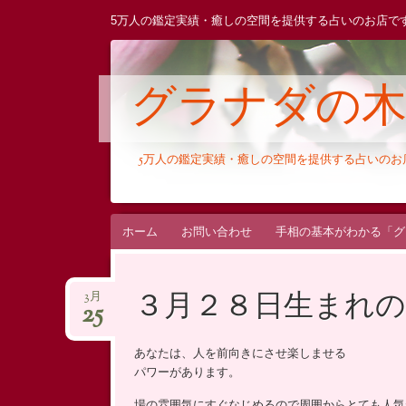
5万人の鑑定実績・癒しの空間を提供する占いのお店で
グラナダの
5万人の鑑定実績・癒しの空間を提供する占いの
コ
ホーム
お問い合わせ
手相の基本がわかる「グ
ン
テ
３月２８日生まれの
3月
ン
25
ツ
へ
あなたは、人を前向きにさせ楽しませる
ス
パワーがあります。
キ
場の雰囲気にすぐなじめるので周囲からとても人気