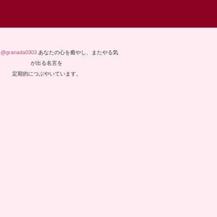
y @granada0303
あなたの心を癒やし、またやる気
が出る名言を
定期的につぶやいています。