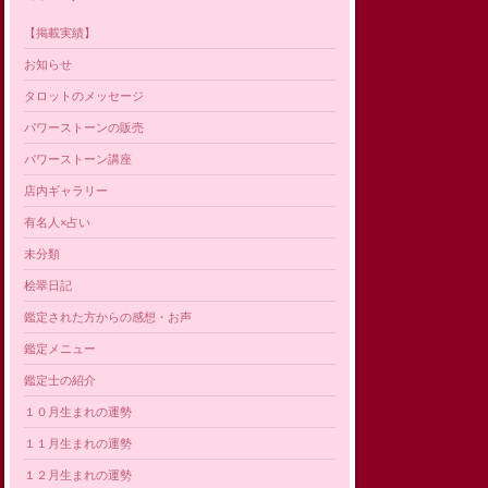
【掲載実績】
お知らせ
タロットのメッセージ
パワーストーンの販売
パワーストーン講座
店内ギャラリー
有名人×占い
未分類
桧翠日記
鑑定された方からの感想・お声
鑑定メニュー
鑑定士の紹介
１０月生まれの運勢
１１月生まれの運勢
１２月生まれの運勢