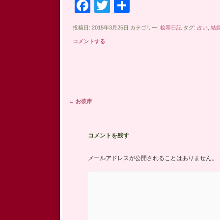
Facebook
Twitter
共
有
投稿日: 2015年3月25日 カテゴリー:
桧翠日記
タグ:
占い
,
結
コメントする
投稿ナビゲーション
←
お彼岸
コメントを残す
メールアドレスが公開されることはありません。