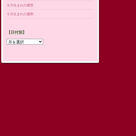
８月生まれの運勢
９月生まれの運勢
【日付別】
【日
付
別】