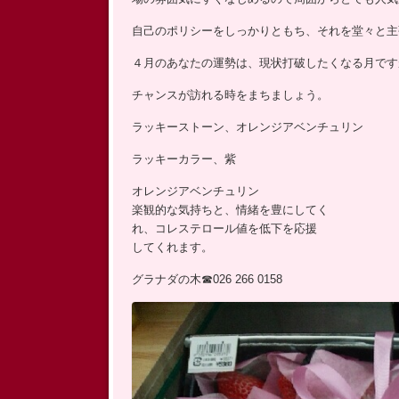
ッ
自己のポリシーをしっかりともち、それを堂々と主
プ
４月のあなたの運勢は、現状打破したくなる月です
チャンスが訪れる時をまちましょう。
ラッキーストーン、オレンジアベンチュリン
ラッキーカラー、紫
オレンジアベンチュリン
楽観的な気持ちと、情緒を豊にしてく
れ、コレステロール値を低下を応援
してくれます。
グラナダの木☎026 266 0158