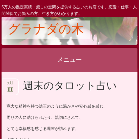
5万人の鑑定実績・癒しの空間を提供する占いのお店です。恋愛・仕事・人
間関係でお悩みの方、生き方がわかります。
グラナダの木
メニュー
コ
週末のタロット占い
7月
ン
11
テ
ン
寛大な精神を持つ法王のように温かさや安心感を感じ、
ツ
周りの人に助けられたり、親切にされて、
へ
ス
とても幸福感を感じる週末が訪れます。
キ