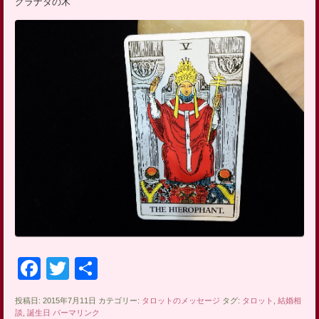
グラナダの木
ッ
プ
Facebook
Twitter
共
有
投稿日: 2015年7月11日 カテゴリー:
タロットのメッセージ
タグ:
タロット
,
結婚相
談
,
誕生日
パーマリンク