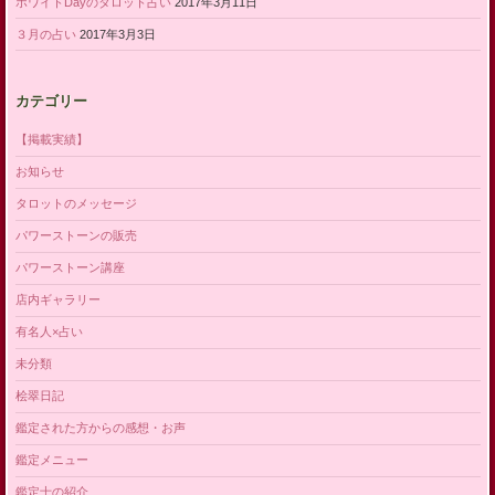
ホワイトDayのタロット占い
2017年3月11日
３月の占い
2017年3月3日
カテゴリー
【掲載実績】
お知らせ
タロットのメッセージ
パワーストーンの販売
パワーストーン講座
店内ギャラリー
有名人×占い
未分類
桧翠日記
鑑定された方からの感想・お声
鑑定メニュー
鑑定士の紹介