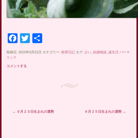
Facebook
Twitter
共
有
投稿日: 2015年9月21日 カテゴリー:
桧翠日記
タグ:
占い
,
結婚相談
,
誕生日
パーマ
リンク
コメントする
投稿ナビゲーション
←
９月２３日生まれの運勢
９月２５日生まれの運勢
→