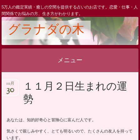
5万人の鑑定実績・癒しの空間を提供する占いのお店です。恋愛・仕事・人
間関係でお悩みの方、生き方がわかります。
グラナダの木
メニュー
コ
１１月２日生まれの運
10月
ン
30
テ
勢
ン
ツ
へ
あなたは、知的好奇心と冒険心に富んだ人です。
ス
気さくで親しみやすく、とても明るいので、たくさんの友人を持って
キ
います。