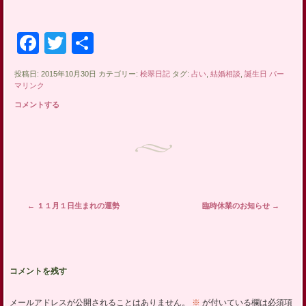
Facebook
Twitter
共
有
投稿日: 2015年10月30日 カテゴリー:
桧翠日記
タグ:
占い
,
結婚相談
,
誕生日
パー
マリンク
コメントする
投稿ナビゲーション
←
１１月１日生まれの運勢
臨時休業のお知らせ
→
コメントを残す
メールアドレスが公開されることはありません。
※
が付いている欄は必須項