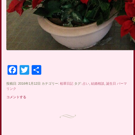
Facebook
Twitter
共
有
投稿日: 2016年1月12日 カテゴリー:
桧翠日記
タグ:
占い
,
結婚相談
,
誕生日
パーマ
リンク
コメントする