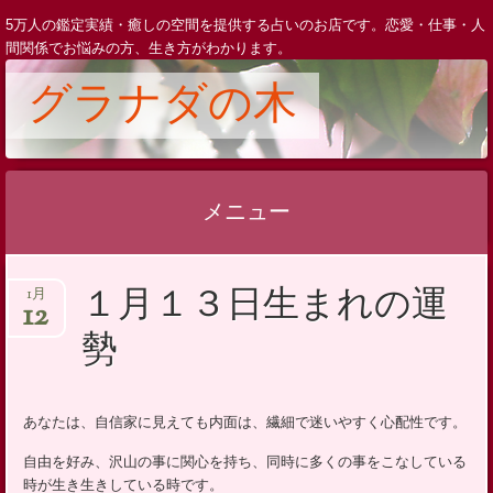
5万人の鑑定実績・癒しの空間を提供する占いのお店です。恋愛・仕事・人
間関係でお悩みの方、生き方がわかります。
グラナダの木
メニュー
コ
１月１３日生まれの運
1月
ン
12
テ
勢
ン
ツ
へ
あなたは、自信家に見えても内面は、繊細で迷いやすく心配性です。
ス
自由を好み、沢山の事に関心を持ち、同時に多くの事をこなしている
キ
時が生き生きしている時です。