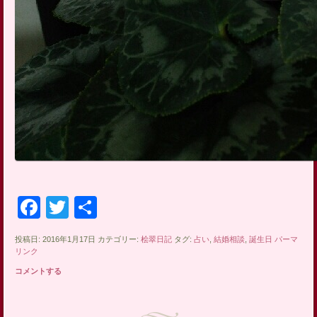
Facebook
Twitter
共
有
投稿日: 2016年1月17日 カテゴリー:
桧翠日記
タグ:
占い
,
結婚相談
,
誕生日
パーマ
リンク
コメントする