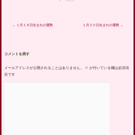
投稿ナビゲーション
←
１月１８日生まれの運勢
１月２０日生まれの運勢
→
コメントを残す
メールアドレスが公開されることはありません。
※
が付いている欄は必須項
目です