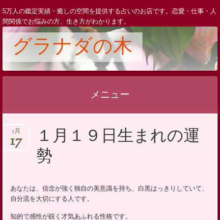
5万人の鑑定実績・癒しの空間を提供する占いのお店です。恋愛・仕事・人
間関係でお悩みの方、生き方がわかります。
グラナダの木
メニュー
コ
１月１９日生まれの運
1月
ン
17
テ
勢
ン
ツ
へ
あなたは、信念が強く独自の美意識を持ち、白黒はっきりしていて、
自分流を大切にする人です。
ス
キ
知的で感性が鋭く才気あふれる性格です。