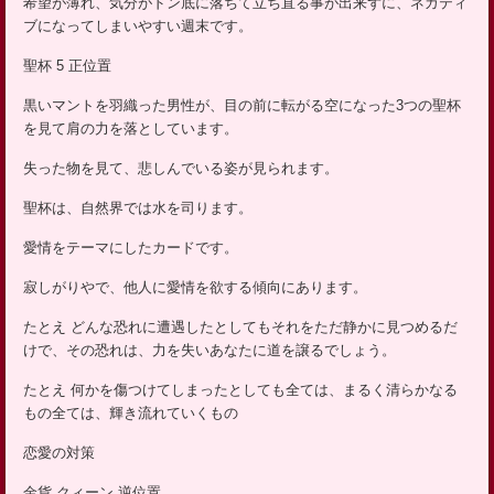
希望が薄れ、気分がドン底に落ちて立ち直る事が出来ずに、ネガティ
ッ
ブになってしまいやすい週末です。
プ
聖杯 5 正位置
黒いマントを羽織った男性が、目の前に転がる空になった3つの聖杯
を見て肩の力を落としています。
失った物を見て、悲しんでいる姿が見られます。
聖杯は、自然界では水を司ります。
愛情をテーマにしたカードです。
寂しがりやで、他人に愛情を欲する傾向にあります。
たとえ どんな恐れに遭遇したとしてもそれをただ静かに見つめるだ
けで、その恐れは、力を失いあなたに道を譲るでしょう。
たとえ 何かを傷つけてしまったとしても全ては、まるく清らかなる
もの全ては、輝き流れていくもの
恋愛の対策
金貨 クィーン 逆位置