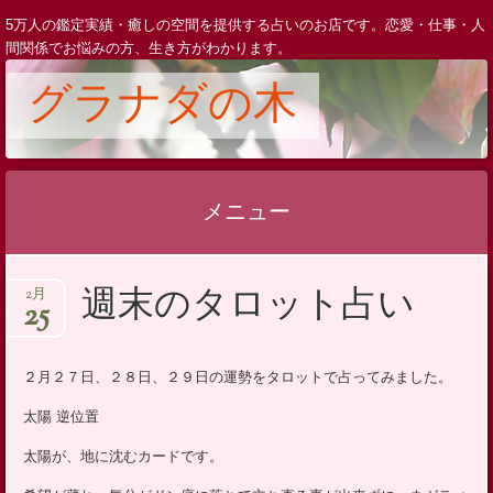
5万人の鑑定実績・癒しの空間を提供する占いのお店です。恋愛・仕事・人
間関係でお悩みの方、生き方がわかります。
グラナダの木
メニュー
コ
週末のタロット占い
2月
ン
25
テ
ン
２月２７日、２８日、２９日の運勢をタロットで占ってみました。
ツ
太陽 逆位置
へ
ス
太陽が、地に沈むカードです。
キ