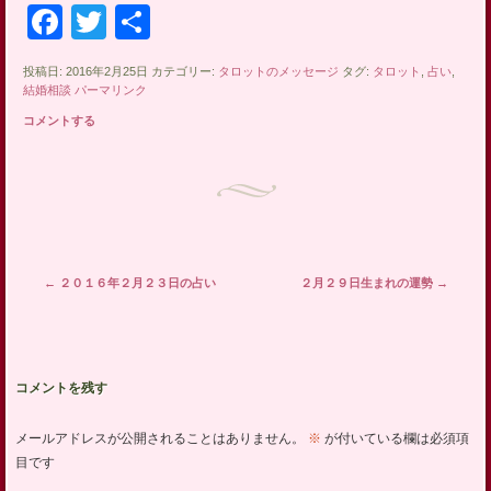
Facebook
Twitter
共
有
投稿日: 2016年2月25日 カテゴリー:
タロットのメッセージ
タグ:
タロット
,
占い
,
結婚相談
パーマリンク
コメントする
投稿ナビゲーション
←
２０１６年２月２３日の占い
２月２９日生まれの運勢
→
コメントを残す
メールアドレスが公開されることはありません。
※
が付いている欄は必須項
目です