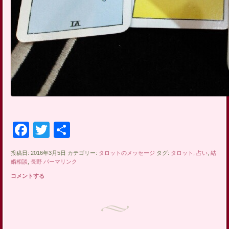
Facebook
Twitter
共
有
投稿日: 2016年3月5日 カテゴリー:
タロットのメッセージ
タグ:
タロット
,
占い
,
結
婚相談
,
長野
パーマリンク
コメントする