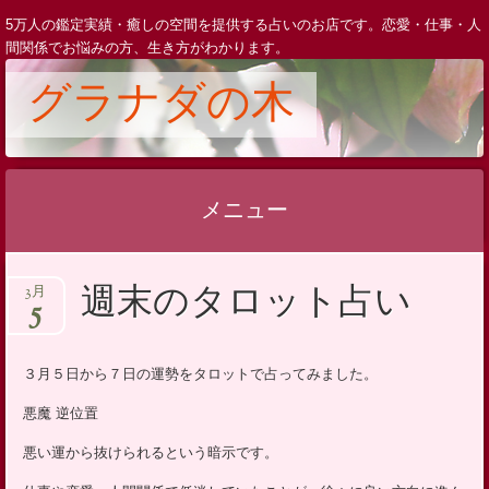
5万人の鑑定実績・癒しの空間を提供する占いのお店です。恋愛・仕事・人
間関係でお悩みの方、生き方がわかります。
グラナダの木
メニュー
コ
週末のタロット占い
3月
ン
5
テ
ン
３月５日から７日の運勢をタロットで占ってみました。
ツ
悪魔 逆位置
へ
ス
悪い運から抜けられるという暗示です。
キ