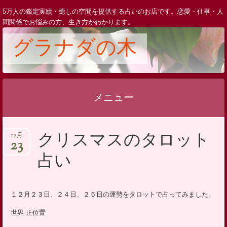
5万人の鑑定実績・癒しの空間を提供する占いのお店です。恋愛・仕事・人
間関係でお悩みの方、生き方がわかります。
グラナダの木
メニュー
コ
クリスマスのタロット
12月
ン
23
テ
占い
ン
ツ
へ
１２月２３日、２４日、２５日の運勢をタロットで占ってみました。
ス
世界 正位置
キ