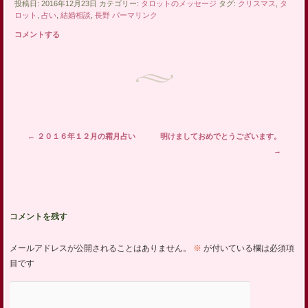
投稿日: 2016年12月23日 カテゴリー:
タロットのメッセージ
タグ:
クリスマス
,
タ
ロット
,
占い
,
結婚相談
,
長野
パーマリンク
コメントする
投稿ナビゲーション
←
２０１６年１２月の霜月占い
明けましておめでとうございます。
→
コメントを残す
メールアドレスが公開されることはありません。
※
が付いている欄は必須項
目です