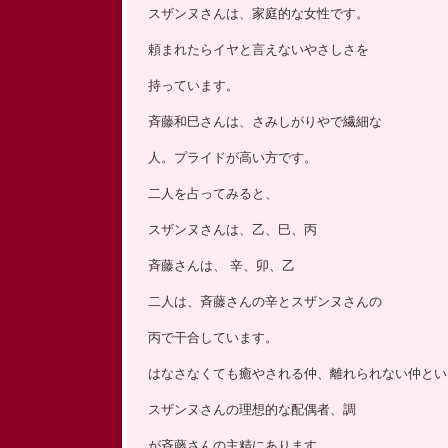
スザンヌさんは、家庭的な女性です。
ッ
プ
頼まれたらイヤと言えないやさしさを
持っています。
斉藤和巳さんは、さみしがりやで繊細な
人。プライドが高い方です。
二人を占ってみると、
スザンヌさんは、乙、巳、丙
斉藤さんは、 辛、卯、乙
二人は、斉藤さんの辛とスザンヌさんの
丙で干合しています。
はなさなくても癒やされる仲、離れられない仲とい
スザンヌさんの理想的な配偶者、調
が斉藤さんの主精にあります。