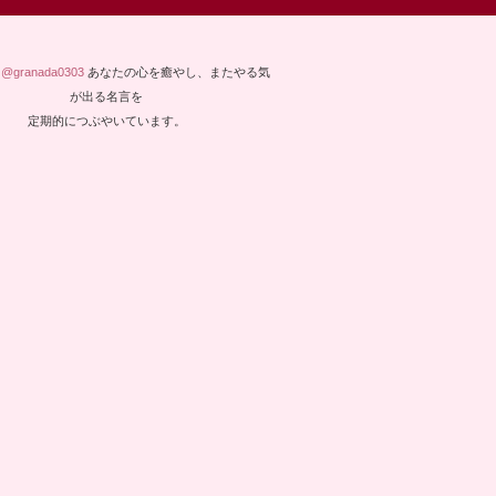
y @granada0303
あなたの心を癒やし、またやる気
が出る名言を
定期的につぶやいています。