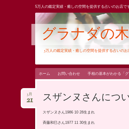
5万人の鑑定実績・癒しの空間を提供する占いのお店で
グラナダの
5万人の鑑定実績・癒しの空間を提供する占いの
コ
ホーム
お問い合わせ
手相の基本がわかる「グ
ン
テ
スザンヌさんにつ
3月
ン
21
ツ
へ
スザンヌさん1986 10 28生まれ
ス
斉藤和巳さん1977 11 30生まれ
キ