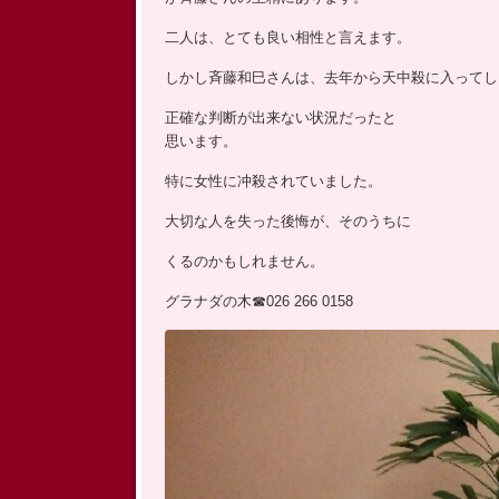
二人は、とても良い相性と言えます。
しかし斉藤和巳さんは、去年から天中殺に入ってし
正確な判断が出来ない状況だったと
思います。
特に女性に冲殺されていました。
大切な人を失った後悔が、そのうちに
くるのかもしれません。
グラナダの木☎026 266 0158