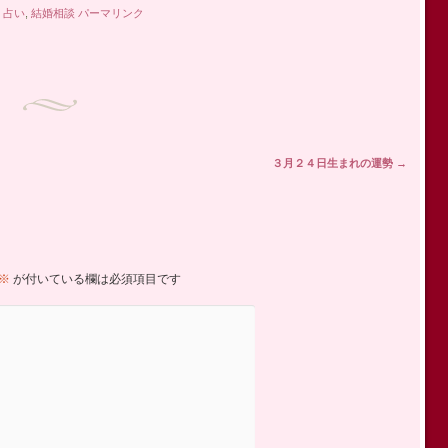
,
占い
,
結婚相談
パーマリンク
３月２４日生まれの運勢
→
※
が付いている欄は必須項目です