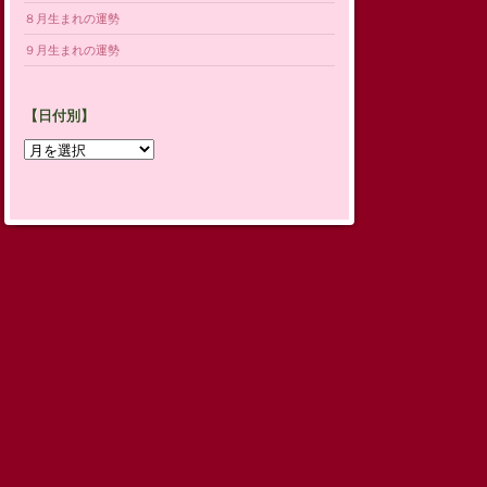
８月生まれの運勢
９月生まれの運勢
【日付別】
【日
付
別】