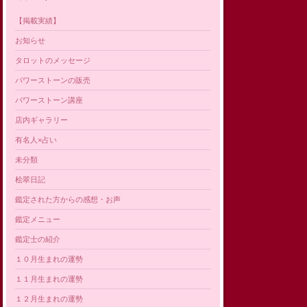
【掲載実績】
お知らせ
タロットのメッセージ
パワーストーンの販売
パワーストーン講座
店内ギャラリー
有名人×占い
未分類
桧翠日記
鑑定された方からの感想・お声
鑑定メニュー
鑑定士の紹介
１０月生まれの運勢
１１月生まれの運勢
１２月生まれの運勢