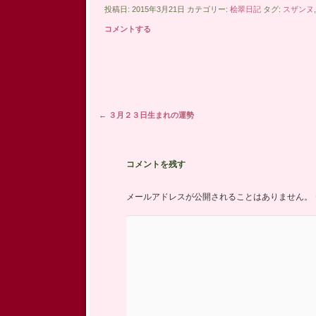
有
投稿日: 2015年3月21日 カテゴリー:
桧翠日記
タグ:
スザンヌ
コメントする
投稿ナビゲーション
←
３月２３日生まれの運勢
コメントを残す
メールアドレスが公開されることはありません。