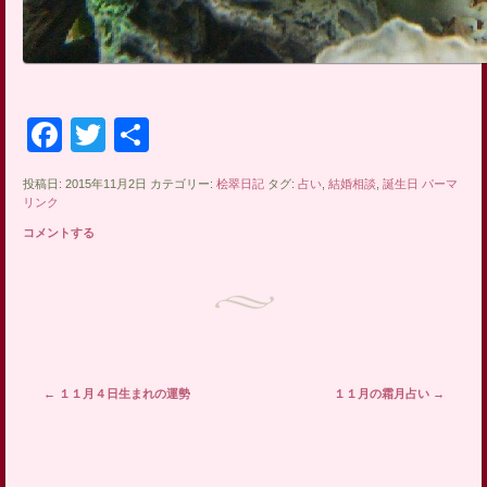
Facebook
Twitter
共
有
投稿日: 2015年11月2日 カテゴリー:
桧翠日記
タグ:
占い
,
結婚相談
,
誕生日
パーマ
リンク
コメントする
投稿ナビゲーション
←
１１月４日生まれの運勢
１１月の霜月占い
→