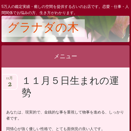
5万人の鑑定実績・癒しの空間を提供する占いのお店です。恋愛・仕事・人
間関係でお悩みの方、生き方がわかります。
グラナダの木
メニュー
コ
１１月５日生まれの運
11月
ン
2
テ
勢
ン
ツ
へ
あなたは、現実的で、金銭的な事を重視して物事を進める、しっかり
者です。
ス
キ
同情心が強く優しい性格で、とても面倒見の良い人です。