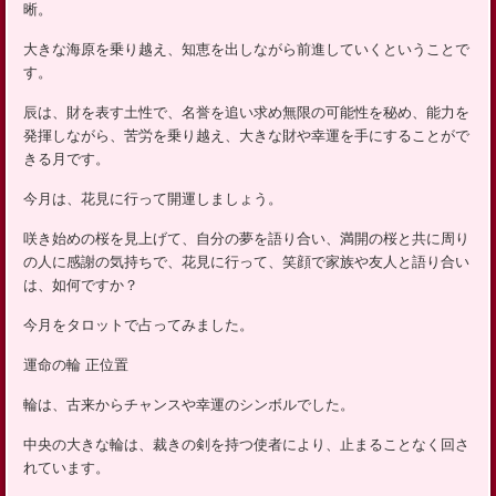
晰。
ッ
プ
大きな海原を乗り越え、知恵を出しながら前進していくということで
す。
辰は、財を表す土性で、名誉を追い求め無限の可能性を秘め、能力を
発揮しながら、苦労を乗り越え、大きな財や幸運を手にすることがで
きる月です。
今月は、花見に行って開運しましょう。
咲き始めの桜を見上げて、自分の夢を語り合い、満開の桜と共に周り
の人に感謝の気持ちで、花見に行って、笑顔で家族や友人と語り合い
は、如何ですか？
今月をタロットで占ってみました。
運命の輪 正位置
輪は、古来からチャンスや幸運のシンボルでした。
中央の大きな輪は、裁きの剣を持つ使者により、止まることなく回さ
れています。