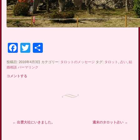
Facebook
Twitter
共
有
投稿日: 2016年4月3日 カテゴリー:
タロットのメッセージ
タグ:
タロット
,
占い
,
結
婚相談
パーマリンク
コメントする
投稿ナビゲーション
←
出雲大社にいきました。
週末のタロット占い
→