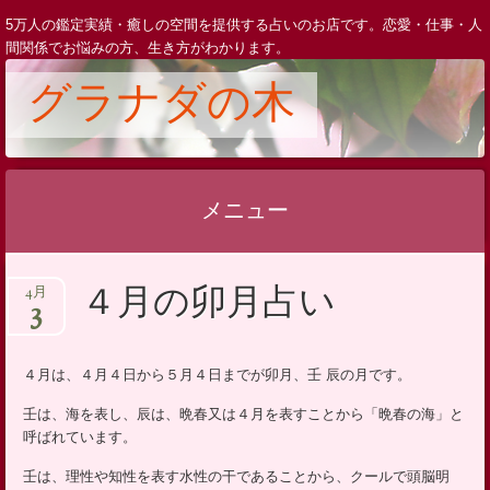
5万人の鑑定実績・癒しの空間を提供する占いのお店です。恋愛・仕事・人
間関係でお悩みの方、生き方がわかります。
グラナダの木
メニュー
コ
４月の卯月占い
4月
ン
3
テ
ン
４月は、４月４日から５月４日までが卯月、壬 辰の月です。
ツ
壬は、海を表し、辰は、晩春又は４月を表すことから「晩春の海」と
へ
呼ばれています。
ス
キ
壬は、理性や知性を表す水性の干であることから、クールで頭脳明