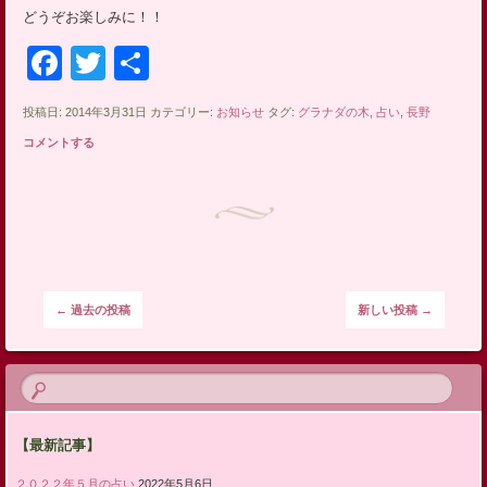
どうぞお楽しみに！！
Facebook
Twitter
共
有
投稿日: 2014年3月31日 カテゴリー:
お知らせ
タグ:
グラナダの木
,
占い
,
長野
コメントする
投稿ナビゲーション
←
過去の投稿
新しい投稿
→
【最新記事】
２０２２年５月の占い
2022年5月6日