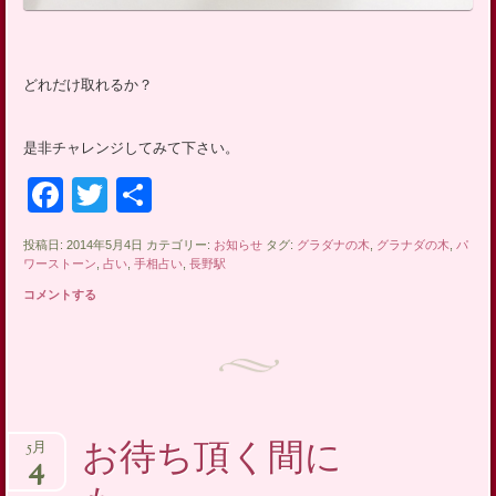
どれだけ取れるか？
是非チャレンジしてみて下さい。
Facebook
Twitter
共
有
投稿日: 2014年5月4日 カテゴリー:
お知らせ
タグ:
グラダナの木
,
グラナダの木
,
パ
ワーストーン
,
占い
,
手相占い
,
長野駅
コメントする
お待ち頂く間に
5月
4