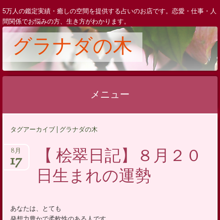
5万人の鑑定実績・癒しの空間を提供する占いのお店です。恋愛・仕事・人
間関係でお悩みの方、生き方がわかります。
グラナダの木
メニュー
コ
タグアーカイブ | グラナダの木
ン
テ
【 桧翠日記】８月２０
8月
17
ン
日生まれの運勢
ツ
へ
ス
あなたは、とても
キ
発想力豊かで柔軟性のある人です。