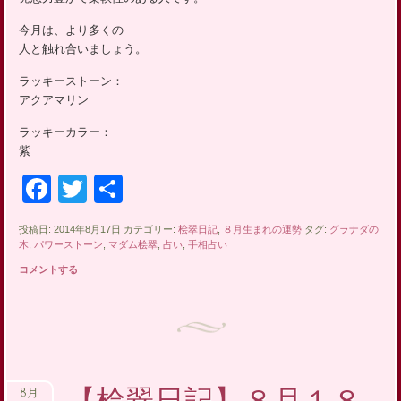
ッ
今月は、より多くの
プ
人と触れ合いましょう。
ラッキーストーン：
アクアマリン
ラッキーカラー：
紫
Facebook
Twitter
共
有
投稿日: 2014年8月17日 カテゴリー:
桧翠日記
,
８月生まれの運勢
タグ:
グラナダの
木
,
パワーストーン
,
マダム桧翠
,
占い
,
手相占い
コメントする
8月