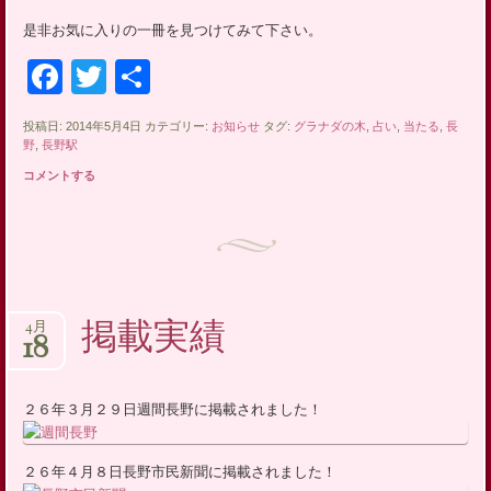
是非お気に入りの一冊を見つけてみて下さい。
Facebook
Twitter
共
有
投稿日: 2014年5月4日 カテゴリー:
お知らせ
タグ:
グラナダの木
,
占い
,
当たる
,
長
野
,
長野駅
コメントする
掲載実績
4月
18
２６年３月２９日週間長野に掲載されました！
２６年４月８日長野市民新聞に掲載されました！