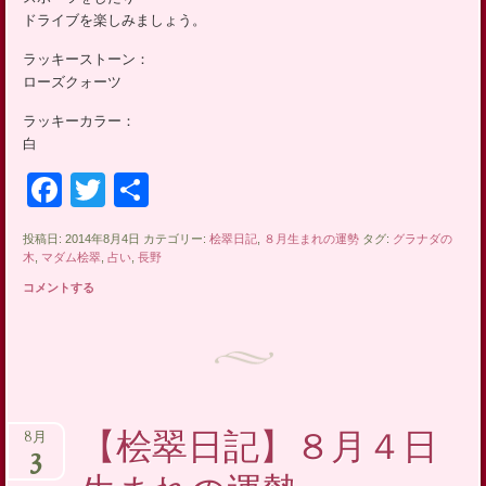
ドライブを楽しみましょう。
ラッキーストーン：
ローズクォーツ
ラッキーカラー：
白
Facebook
Twitter
共
有
投稿日: 2014年8月4日 カテゴリー:
桧翠日記
,
８月生まれの運勢
タグ:
グラナダの
木
,
マダム桧翠
,
占い
,
長野
コメントする
【桧翠日記】８月４日
8月
3