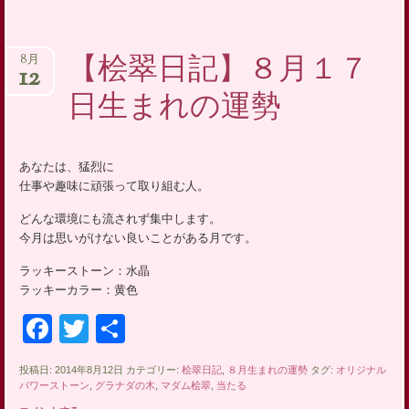
【桧翠日記】８月１７
8月
12
日生まれの運勢
あなたは、猛烈に
仕事や趣味に頑張って取り組む人。
どんな環境にも流されず集中します。
今月は思いがけない良いことがある月です。
ラッキーストーン：水晶
ラッキーカラー：黄色
Facebook
Twitter
共
有
投稿日: 2014年8月12日 カテゴリー:
桧翠日記
,
８月生まれの運勢
タグ:
オリジナル
パワーストーン
,
グラナダの木
,
マダム桧翠
,
当たる