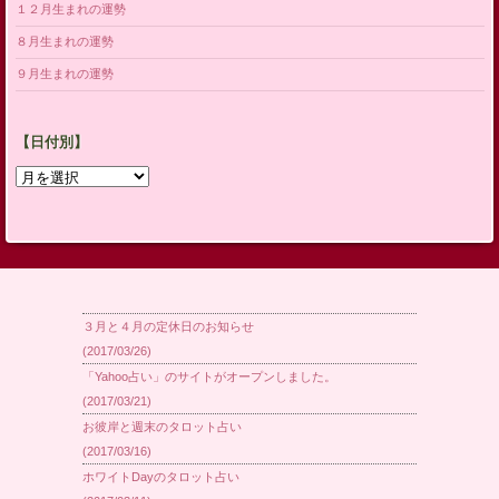
１２月生まれの運勢
８月生まれの運勢
９月生まれの運勢
【日付別】
【日
付
別】
３月と４月の定休日のお知らせ
(2017/03/26)
「Yahoo占い」のサイトがオープンしました。
(2017/03/21)
お彼岸と週末のタロット占い
(2017/03/16)
ホワイトDayのタロット占い