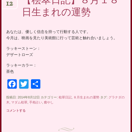
【桧翠日記】８月１８
12
日生まれの運勢
あなたは、優しく信念を持って行動する人です。
今月は、映画を見たり美術館に行って芸術と触れ合いましょう。
ラッキーストーン：
デザートローズ
ラッキーカラー：
茶色
Facebook
Twitter
共
有
投稿日: 2014年8月12日 カテゴリー:
桧翠日記
,
８月生まれの運勢
タグ:
グラナダの
木
,
マダム桧翠
,
手相占い
,
癒やし
コメントする