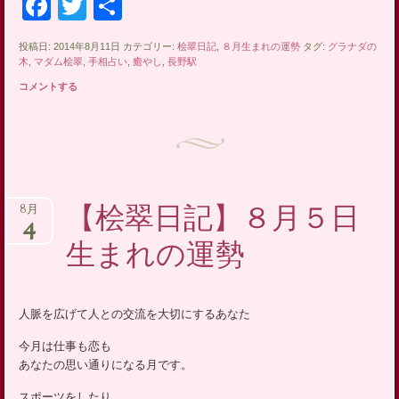
Facebook
Twitter
共
有
投稿日: 2014年8月11日 カテゴリー:
桧翠日記
,
８月生まれの運勢
タグ:
グラナダの
木
,
マダム桧翠
,
手相占い
,
癒やし
,
長野駅
コメントする
【桧翠日記】８月５日
8月
4
生まれの運勢
人脈を広げて人との交流を大切にするあなた
今月は仕事も恋も
あなたの思い通りになる月です。
スポーツをしたり