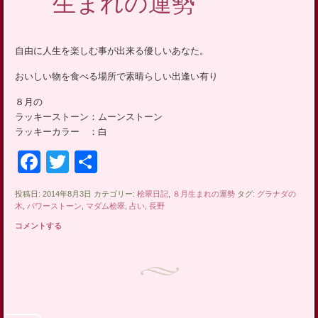
生まれの運勢
自由に人生を楽しむ事が出来る優しいあなた。
おいしい物を食べる場所で素晴らしい出逢い有り
８月の
ラッキーストーン：ムーンストーン
ラッキーカラー ：白
Facebook
Twitter
共
有
投稿日: 2014年8月3日 カテゴリー:
桧翠日記
,
８月生まれの運勢
タグ:
グラナダの
木
,
パワーストーン
,
マダム桧翠
,
占い
,
長野
コメントする